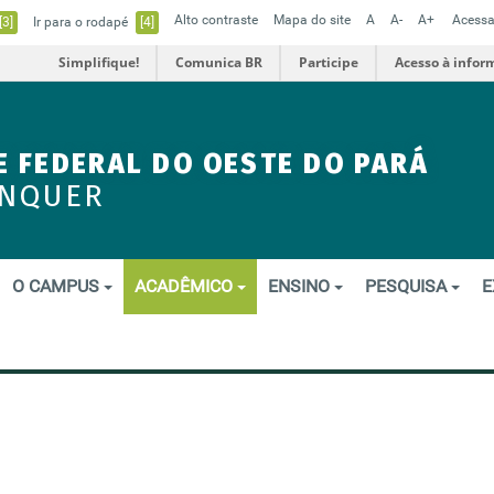
Alto contraste
Mapa do site
A
A-
A+
Acessa
[3]
Ir para o rodapé
[4]
Simplifique!
Comunica BR
Participe
Acesso à infor
E FEDERAL DO OESTE DO PARÁ
ENQUER
O CAMPUS
ACADÊMICO
ENSINO
PESQUISA
E