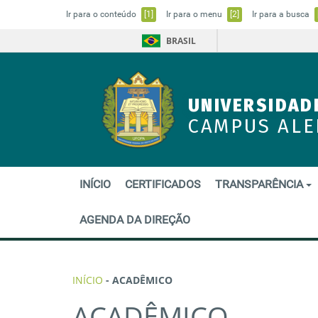
Ir para o conteúdo
[1]
Ir para o menu
[2]
Ir para a busca
BRASIL
UNIVERSIDAD
CAMPUS AL
INÍCIO
CERTIFICADOS
TRANSPARÊNCIA
AGENDA DA DIREÇÃO
INÍCIO
-
ACADÊMICO
ACADÊMICO