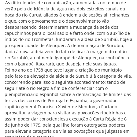
‘As dificuldades de comunicação, aumentadas no tempo de
verão pela deficiência de água nos dois estreitos canais da
boca do rio Curuá, aliados à endemia de sezões ali reinantes
e que, com o povoamento e o desenvolvimento vão
desaparecendo, determinaram a mudança da sede dos
capuchinhos para o local sadio e farto onde, com o auxílio de
índios do rio Trombetas, fundaram a aldeia de Surubiú, hoje a
próspera cidade de Alenquer. A denominação de Surubiú,
dada à nova aldeia vem do fato de ficar à margem do então
rio Surubiú, atualmente Igarapé de Alenquer, na confluência
com o igarapé, Itacarará, que despeja nele suas águas.
Foi no ano de 1758 que teve lugar a criação do município,
pelo fato da elevação da aldeia de Surubiú à categoria de vila,
concorrendo para isso o seguinte acontecimento: tendo de
seguir até o rio Negro a fim de conferenciar com o
plenipotenciário espanhol sobre a demarcação de limites das
terras das coroas de Portugal e Espanha, o governador
capitão general Francisco Xavier de Mendonça Furtado
aproveitou a viagem para visitar as povoações ribeirinhas e
assim poder dar conscienciosa execução à Carta Régia de 6
de junho de 1775, pela qual lhe foram outorgados poderes
para elevar à categoria de vila as povoações que julgasse em