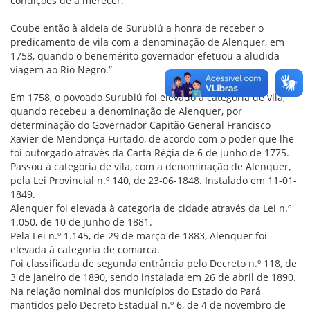
condições de a merecer.
Coube então à aldeia de Surubiú a honra de receber o
predicamento de vila com a denominação de Alenquer, em
1758, quando o benemérito governador efetuou a aludida
viagem ao Rio Negro.”
Em 1758, o povoado Surubiú foi elevado à categoria de vila,
quando recebeu a denominação de Alenquer, por
determinação do Governador Capitão General Francisco
Xavier de Mendonça Furtado, de acordo com o poder que lhe
foi outorgado através da Carta Régia de 6 de junho de 1775.
Passou à categoria de vila, com a denominação de Alenquer,
pela Lei Provincial n.º 140, de 23-06-1848. Instalado em 11-01-
1849.
Alenquer foi elevada à categoria de cidade através da Lei n.º
1.050, de 10 de junho de 1881.
Pela Lei n.º 1.145, de 29 de março de 1883, Alenquer foi
elevada à categoria de comarca.
Foi classificada de segunda entrância pelo Decreto n.º 118, de
3 de janeiro de 1890, sendo instalada em 26 de abril de 1890.
Na relação nominal dos municípios do Estado do Pará
mantidos pelo Decreto Estadual n.º 6, de 4 de novembro de