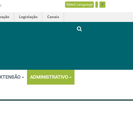
Select Language
▼
r
mação
Legislação
Canais
XTENSÃO
ADMINISTRATIVO