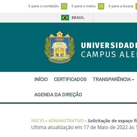
Ir para o conteúdo
[1]
Ir para o menu
[2]
Ir para a busca
BRASIL
UNIVERSIDAD
CAMPUS AL
INÍCIO
CERTIFICADOS
TRANSPARÊNCIA
AGENDA DA DIREÇÃO
INÍCIO
-
ADMINISTRATIVO
-
Solicitação de espaço fí
Ultima atualização em 17 de Maio de 2022 às 