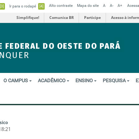
Alto contraste
Mapa do site
A
A-
A+
Acessa
[3]
Ir para o rodapé
[4]
Simplifique!
Comunica BR
Participe
Acesso à infor
E FEDERAL DO OESTE DO PARÁ
ENQUER
O CAMPUS
ACADÊMICO
ENSINO
PESQUISA
E
sico
18:21