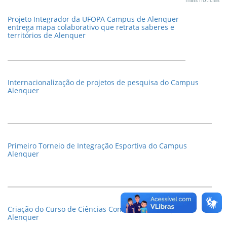
Funcionamento do Laboratório de Informática
Projeto Integrador da UFOPA Campus de Alenquer
15 de Abril de 2026 às 14:34
entrega mapa colaborativo que retrata saberes e
ATUALIZADO - Oferta de componentes curriculares -
territórios de Alenquer
Semestre 2026.1
10 de Abril de 2026 às 09:10
Projeto IAÇA realiza reuniões em comunidades de
Internacionalização de projetos de pesquisa do Campus
Alenquer e Monte Alegre
Alenquer
Primeiro Torneio de Integração Esportiva do Campus
Alenquer
Criação do Curso de Ciências Contábeis no Campus
Alenquer