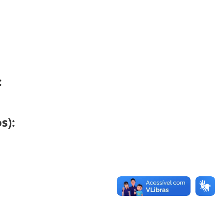
:
s):