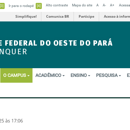
Alto contraste
Mapa do site
A
A-
A+
Acessa
[3]
Ir para o rodapé
[4]
Simplifique!
Comunica BR
Participe
Acesso à infor
E FEDERAL DO OESTE DO PARÁ
ENQUER
O CAMPUS
ACADÊMICO
ENSINO
PESQUISA
E
5 às 17:06