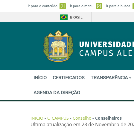
Ir para o conteúdo
[1]
Ir para o menu
[2]
Ir para a busca
BRASIL
UNIVERSIDAD
CAMPUS AL
INÍCIO
CERTIFICADOS
TRANSPARÊNCIA
AGENDA DA DIREÇÃO
INÍCIO
-
O CAMPUS
-
Conselho
-
Conselheiros
Ultima atualização em 28 de Novembro de 202