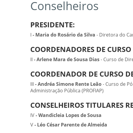
Conselheiros
PRESIDENTE:
I
- Maria do Rosário da Silva
- Diretora do C
COORDENADORES DE CURSO D
II
- Arlene Mara de Sousa Dias
- Curso de Dir
COORDENADOR DE CURSO DE 
III
- Andréa Simone Rente Leão
- Curso de Pó
Administração Pública (PROFIAP)
CONSELHEIROS TITULARES R
IV
- Wandicleia Lopes de Sousa
V
- Léo César Parente de Almeida