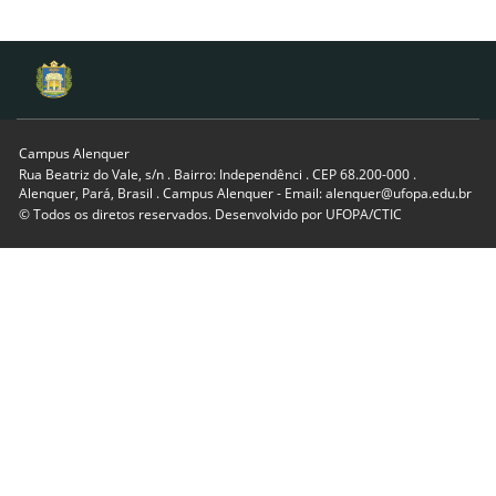
Campus Alenquer
Rua Beatriz do Vale, s/n . Bairro: Independênci . CEP 68.200-000 .
Alenquer, Pará, Brasil . Campus Alenquer - Email: alenquer@ufopa.edu.br
© Todos os diretos reservados. Desenvolvido por
UFOPA/CTIC