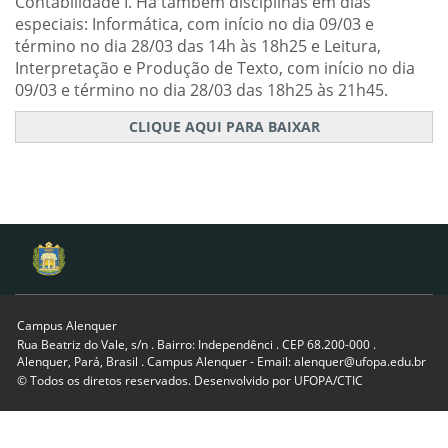
Contabilidade I. Há também disciplinas em dias
especiais: Informática, com início no dia 09/03 e
término no dia 28/03 das 14h às 18h25 e Leitura,
Interpretação e Produção de Texto, com início no dia
09/03 e término no dia 28/03 das 18h25 às 21h45.
CLIQUE AQUI PARA BAIXAR
Campus Alenquer
Rua Beatriz do Vale, s/n . Bairro: Independênci . CEP 68.200-000 .
Alenquer, Pará, Brasil . Campus Alenquer - Email: alenquer@ufopa.edu.br
© Todos os diretos reservados. Desenvolvido por
UFOPA/CTIC