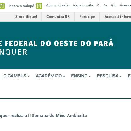
Alto contraste
Mapa do site
A
A-
A+
Acessa
[3]
Ir para o rodapé
[4]
Simplifique!
Comunica BR
Participe
Acesso à infor
E FEDERAL DO OESTE DO PARÁ
ENQUER
O CAMPUS
ACADÊMICO
ENSINO
PESQUISA
E
uer realiza a II Semana do Meio Ambiente