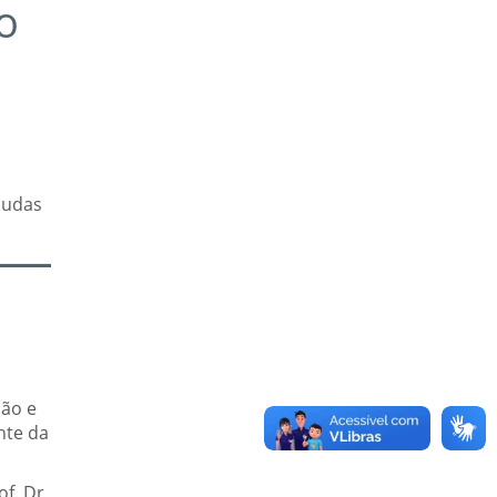
o
mudas
ção e
nte da
f. Dr.