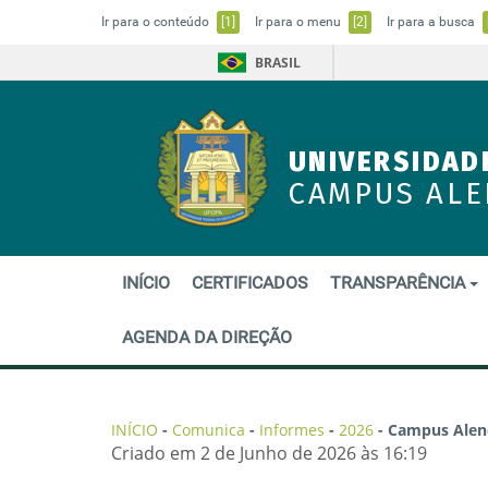
Ir para o conteúdo
[1]
Ir para o menu
[2]
Ir para a busca
BRASIL
UNIVERSIDAD
CAMPUS AL
INÍCIO
CERTIFICADOS
TRANSPARÊNCIA
AGENDA DA DIREÇÃO
INÍCIO
-
Comunica
-
Informes
-
2026
-
Campus Alenq
Criado em 2 de Junho de 2026 às 16:19