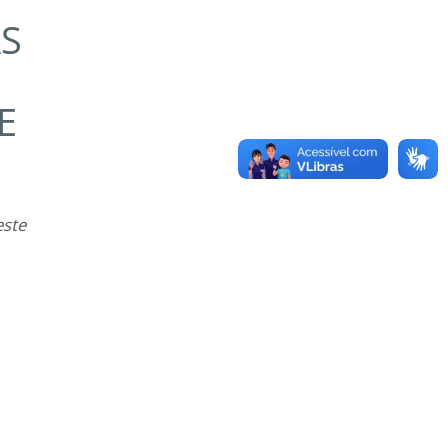
AS
E
este