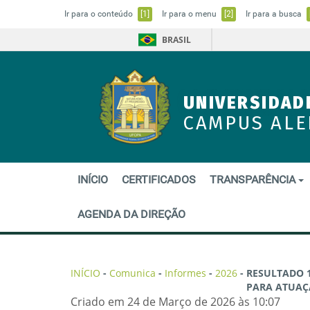
Ir para o conteúdo
[1]
Ir para o menu
[2]
Ir para a busca
BRASIL
UNIVERSIDAD
CAMPUS AL
INÍCIO
CERTIFICADOS
TRANSPARÊNCIA
AGENDA DA DIREÇÃO
INÍCIO
-
Comunica
-
Informes
-
2026
-
RESULTADO 1
PARA ATUAÇ
Criado em 24 de Março de 2026 às 10:07