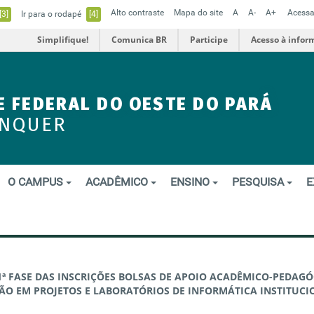
Alto contraste
Mapa do site
A
A-
A+
Acessa
[3]
Ir para o rodapé
[4]
Simplifique!
Comunica BR
Participe
Acesso à infor
E FEDERAL DO OESTE DO PARÁ
ENQUER
O CAMPUS
ACADÊMICO
ENSINO
PESQUISA
E
ª FASE DAS INSCRIÇÕES BOLSAS DE APOIO ACADÊMICO-PEDAG
ÃO EM PROJETOS E LABORATÓRIOS DE INFORMÁTICA INSTITUCI