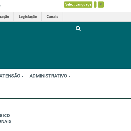
Select Language
▼
r
mação
Legislação
Canais
XTENSÃO
ADMINISTRATIVO
ÓGICO
ONAIS