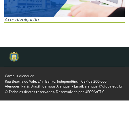
Arte divulgação
Campus Alenquer
Rua Beatriz do Vale, s/n . Bairro: Independênci . CEP 68.200-000 .
Alenquer, Pará, Brasil . Campus Alenquer - Email: alenquer@ufopa.edu.br
© Todos os diretos reservados. Desenvolvido por
UFOPA/CTIC